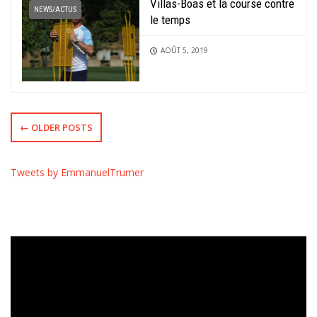
Villas-Boas et la course contre
NEWS/ACTUS
le temps
AOÛT 5, 2019
← OLDER POSTS
Tweets by EmmanuelTrumer