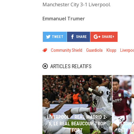
Manchester City 3-1 Liverpool.
Emmanuel Trumer
TWEET
SHARE
SHARE+
Community Shield
Guardiola
Klopp
Liverpo
ARTICLES RELATIFS
LIVERPOOL – REAL MADRID 2-
5, LE REAL BEAUCOUP TROP
ASTON 
FORT
CITY 1-