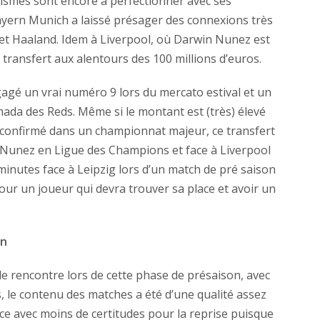
ismes sont encore à perfectionner avec ses
ayern Munich a laissé présager des connexions très
s et Haaland. Idem à Liverpool, où Darwin Nunez est
 transfert aux alentours des 100 millions d’euros.
gé un vrai numéro 9 lors du mercato estival et un
mada des Reds. Même si le montant est (très) élevé
 confirmé dans un championnat majeur, ce transfert
 Nunez en Ligue des Champions et face à Liverpool
inutes face à Leipzig lors d’un match de pré saison
pour un joueur qui devra trouver sa place et avoir un
.
on
e rencontre lors de cette phase de présaison, avec
, le contenu des matches a été d’une qualité assez
nce avec moins de certitudes pour la reprise puisque