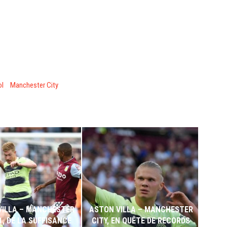
ol
Manchester City
TI
(CH
VILLA – MANCHESTER
ASTON VILLA – MANCHESTER
GROU
1, DE LA SUFFISANCE
CITY, EN QUÊTE DE RECORDS