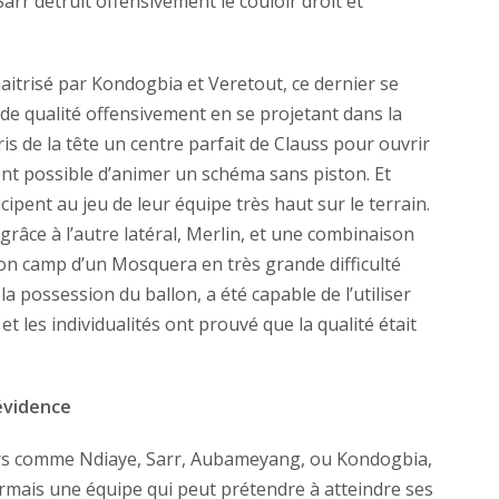
arr détruit offensivement le couloir droit et
aitrisé par Kondogbia et Veretout, ce dernier se
e qualité offensivement en se projetant dans la
is de la tête un centre parfait de Clauss pour ouvrir
ment possible d’animer un schéma sans piston. Et
ipent au jeu de leur équipe très haut sur le terrain.
grâce à l’autre latéral, Merlin, et une combinaison
 son camp d’un Mosquera en très grande difficulté
la possession du ballon, a été capable de l’utiliser
t les individualités ont prouvé que la qualité était
évidence
urs comme Ndiaye, Sarr, Aubameyang, ou Kondogbia,
sormais une équipe qui peut prétendre à atteindre ses