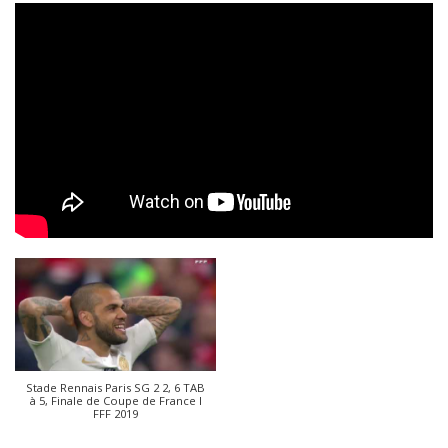
Stade Rennais Paris SG 2 2, 6 TAB
à 5, Finale de Coupe de France I
FFF 2019