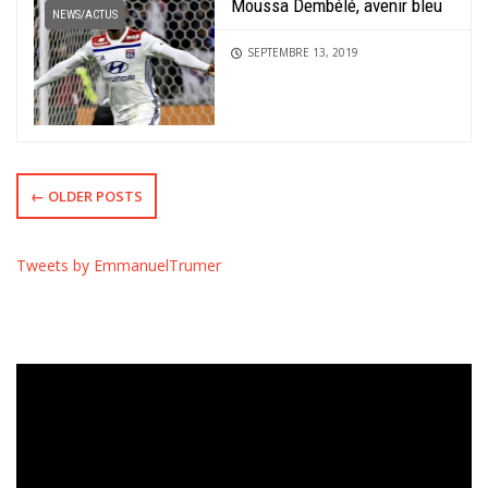
Moussa Dembélé, avenir bleu
NEWS/ACTUS
SEPTEMBRE 13, 2019
← OLDER POSTS
Tweets by EmmanuelTrumer