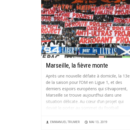
Marseille, la fièvre monte
Après une nouvelle défaite à domicile, la 13e
de la saison pour l’OM en Ligue 1, et des
derniers espoirs européens qui s’évaporent,
Marseille se trouve aujourd’hui dans une
situation délicate. Au cœur d’un projet qui
devait le porter au sommet du football
français, le « Champion’s project »...
EMMANUEL TRUMER
MAI 13, 2019