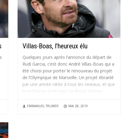
s
Villas-Boas, l’heureux élu
s
Quelques jours après l’annonce du départ de
Rudi Garcia, c’est donc André Villas-Boas qui a
été choisi pour porter le renouveau du projet
de l’Olympique de Marseille. Un projet ébranlé
e
par une année ratée à tous les niveaux, et que
le technicien portugais va devoir redorer
pour...
EMMANUEL TRUMER
MAI 28, 2019