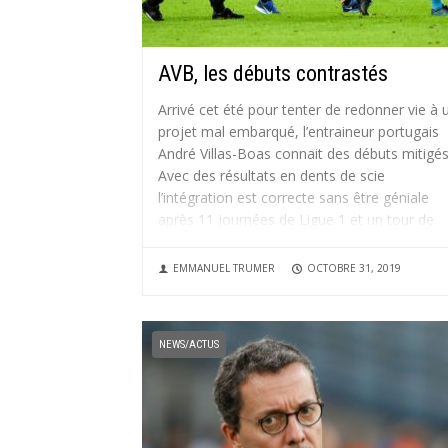
AVB, les débuts contrastés
Arrivé cet été pour tenter de redonner vie à 
projet mal embarqué, l’entraineur portugais
André Villas-Boas connait des débuts mitigés
Avec des résultats en dents de scie
l’intégration est correcte sans être géniale
après 11 journées de Ligue 1 et un tour de
Coupe de la...
EMMANUEL TRUMER
OCTOBRE 31, 2019
NEWS/ACTUS