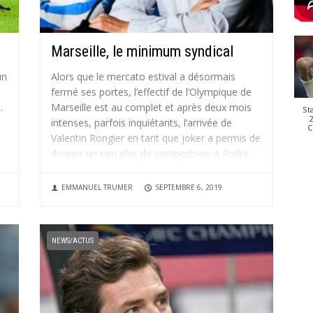
Marseille, le minimum syndical
un
Alors que le mercato estival a désormais
fermé ses portes, l’effectif de l’Olympique de
.
Marseille est au complet et après deux mois
St
2
intenses, parfois inquiétants, l’arrivée de
C
Valentin Rongier en tant que joker a permis de
donner un peu plus de perspectives à André
Villas-Boas et son...
EMMANUEL TRUMER
SEPTEMBRE 6, 2019
NEWS/ACTUS