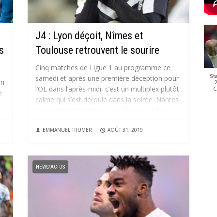
J4 : Lyon déçoit, Nîmes et
s
Toulouse retrouvent le sourire
Cinq matches de Ligue 1 au programme ce
St
samedi et après une première déception pour
en
2
l’OL dans l’après-midi, c’est un multiplex plutôt
C
e
calme qui s’est déroulé dans la soirée. Nantes
gagne dans la douleur sans Rongier, Nîmes
poursuit son redressement et Toulouse s’est
EMMANUEL TRUMER
AOÛT 31, 2019
bien remis de la...
NEWS/ACTUS