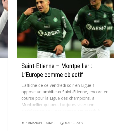
Saint-Etienne – Montpellier :
L’Europe comme objectif
L’affiche de ce vendredi soir en Ligue 1
t
oppose un ambitieux Saint-Etienne, encore en
course pour la Ligue des champions, à
Montpellier qui peut toujours viser une
qualification en Ligue Europa. Un match à
enjeux dans le Chaudron qui pourrait voir les
EMMANUEL TRUMER
MAI 10, 2019
siens doubler provisoirement l’OL et...