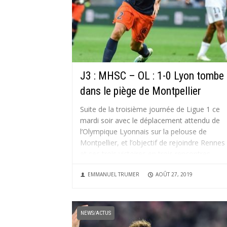
J3 : MHSC – OL : 1-0 Lyon tombe
dans le piège de Montpellier
Suite de la troisième journée de Ligue 1 ce
mardi soir avec le déplacement attendu de
l’Olympique Lyonnais sur la pelouse de
Montpellier, et l’objectif de rejoindre Rennes
et ses trois victoires en trois rencontres.
Objectif raté puisque ce sont les hommes d
EMMANUEL TRUMER
AOÛT 27, 2019
Michel Der Zakarian qui...
NEWS/ACTUS