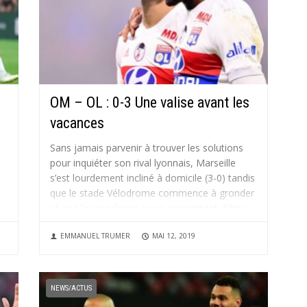
OM – OL : 0-3 Une valise avant les
vacances
Sans jamais parvenir à trouver les solutions
pour inquiéter son rival lyonnais, Marseille
s’est lourdement incliné à domicile (3-0) tandis
que le stade Vélodrome commence à gronder
et que les prochains jours promettent d’être
e
agités. Avec un Maxwell Cornet de gala, et un
EMMANUEL TRUMER
MAI 12, 2019
Moussa Dembélé décisif dès...
NEWS/ACTUS