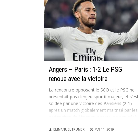
Angers – Paris : 1-2 Le PSG
renoue avec la victoire
La rencontre opposant le SCO et le PSG ne
présentait pas d’enjeu sportif majeur, et s’es
soldée par une victoire des Parisiens (2-1)
après un match globalement maitrisé par les
partenaires de Neymar. Angers, de son côté,
n’aura pas assez pesé pour espérer réaliser
EMMANUEL TRUMER
MAI 11, 2019
l’exploit devant son...