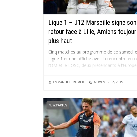
Ligue 1 – J12 Marseille signe son
retour face à Lille, Amiens toujour
plus haut
Cinq matches au programme de ce samedi 
Ligue 1 et une affiche avec la rencontre entr
l’OM et le LOSC, deux prétendants à l’Europe
en fin de saison. Un tournant après les deux
claques reçues face au PSG et Monaco, et
EMMANUEL TRUMER
NOVEMBRE 2, 2019
une victoire phocéenne qui relance...
NEWS/ACTUS