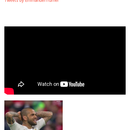
Tweets by EmmanuelTrumer