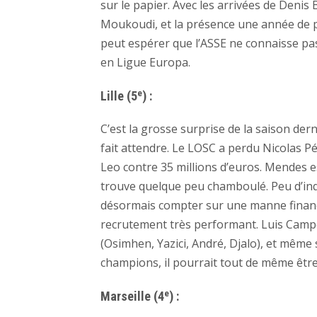
sur le papier. Avec les arrivées de Den
Moukoudi, et la présence une année de pl
peut espérer que l’ASSE ne connaisse pa
en Ligue Europa.
e
Lille (5
) :
C’est la grosse surprise de la saison der
fait attendre. Le LOSC a perdu Nicolas P
Leo contre 35 millions d’euros. Mendes est 
trouve quelque peu chamboulé. Peu d’inq
désormais compter sur une manne financ
recrutement très performant. Luis Campo
(Osimhen, Yazici, André, Djalo), et même s
champions, il pourrait tout de même êtr
e
Marseille (4
) :