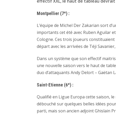
effectif XXL, le haut de tableau devrai
e
Montpellier (7
) :
L’équipe de Michel Der Zakarian sort d’u
importants cet été avec Ruben Aguilar e
Cologne. Ces trois joueurs constituaient
départ avec les arrivées de Téji Savanier
Dans un système que son effectif maitri
une nouvelle saison vers le haut de tabl
duo d’attaquants Andy Delort – Gaëtan 
e
Saint-Etienne (6
) :
Qualifié en Ligue Europa cette saison, le
débouché sur quelques belles idées pour r
parti, mais son ancien adjoint Ghislain P