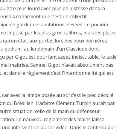
nqueur de Montpellier 1-0 et auteur d’une prestation
pu être plus lourd avec plus de justesse dans la
ensois confirment que c’est un collectif
quipe de garder des ambitions élevées. Le podium
hme imposé par les plus gros calibres, mais les places
qui en était aux portes lors des deux dernières
du podium, au lendemain d’un Classique dont
eçu par Gigot est pourtant assez indiscutable, le tacle
 mal maitrisé. Samuel Gigot n’avait absolument pas
, et dans le règlement c’est l’intentionnalité qui est
ar avec la jambe posée au sol c’est le pied décollé
son du Brésilien. L’arbitre Clément Turpin aurait par
autre situation, celle de la main du défenseur
aration. Le nouveau règlement des mains laisse
 une intervention du car vidéo. Dans le contenu pur,