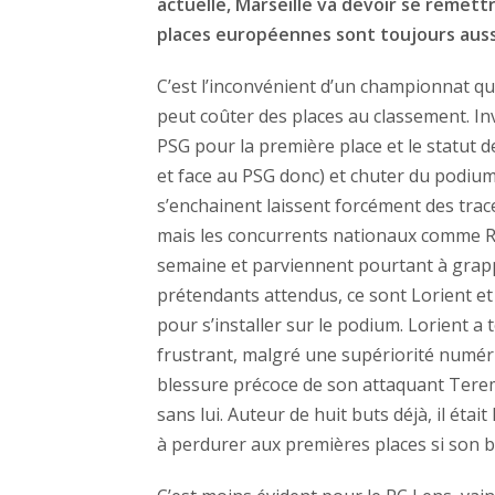
actuelle, Marseille va devoir se remet
places européennes sont toujours auss
C’est l’inconvénient d’un championnat qu
peut coûter des places au classement. Inv
PSG pour la première place et le statut de
et face au PSG donc) et chuter du podiu
s’enchainent laissent forcément des tra
mais les concurrents nationaux comme 
semaine et parviennent pourtant à grappi
prétendants attendus, ce sont Lorient et
pour s’installer sur le podium. Lorient a
frustrant, malgré une supériorité numériq
blessure précoce de son attaquant Tere
sans lui. Auteur de huit buts déjà, il étai
à perdurer aux premières places si son b