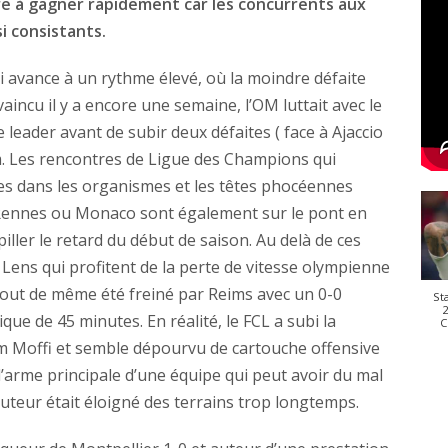
tre à gagner rapidement car les concurrents aux
i consistants.
i avance à un rythme élevé, où la moindre défaite
aincu il y a encore une semaine, l’OM luttait avec le
 leader avant de subir deux défaites ( face à Ajaccio
m. Les rencontres de Ligue des Champions qui
ces dans les organismes et les têtes phocéennes
Rennes ou Monaco sont également sur le pont en
ller le retard du début de saison. Au delà de ces
 Lens qui profitent de la perte de vitesse olympienne
 tout de même été freiné par Reims avec un 0-0
St
2
ue de 45 minutes. En réalité, le FCL a subi la
C
m Moffi et semble dépourvu de cartouche offensive
t l’arme principale d’une équipe qui peut avoir du mal
uteur était éloigné des terrains trop longtemps.