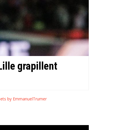
ille grapillent
ets by EmmanuelTrumer