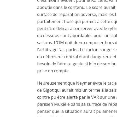
C’est moins évident pour le RC Lens, vai
aboutie dans le contenu. Le score aurait 
surface de réparation adverse, mais les L
parfaitement huilé qui permet à cette é
peut être délicat à conserver avec le ryt
du dessous sont abordables pour un club 
saisons. L’OM doit donc composer hors 
l’arbitrage fait parler. Le carton rouge r
du défenseur central étant dangereux et
besoin de faire ce geste si loin de son but
prise en compte.
Heureusement que Neymar évite le tacle, c
de Gigot qui aurait mis un terme à la sai
contre pu être alerté par le VAR sur une 
parisien Mukiele dans sa surface de rép
penser que la situation aurait pu amener