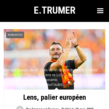
E.TRUMER
NEWS/ACTUS
Joie des joueurs du RC Lens en fin de match FRANCK HAISE
RC Lens FOOTBALL : RC Lens vs LOSC - Derby du Nord -
18/09/2021 JBAutissier/Panoramic
PUBLICATIONxNOTxINxFRAxITAxBEL
Lens, palier européen