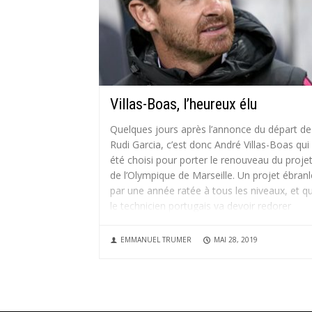
Villas-Boas, l’heureux élu
Quelques jours après l’annonce du départ de
Rudi Garcia, c’est donc André Villas-Boas qui
été choisi pour porter le renouveau du proje
de l’Olympique de Marseille. Un projet ébranl
par une année ratée à tous les niveaux, et q
le technicien portugais va devoir redorer
pour...
EMMANUEL TRUMER
MAI 28, 2019