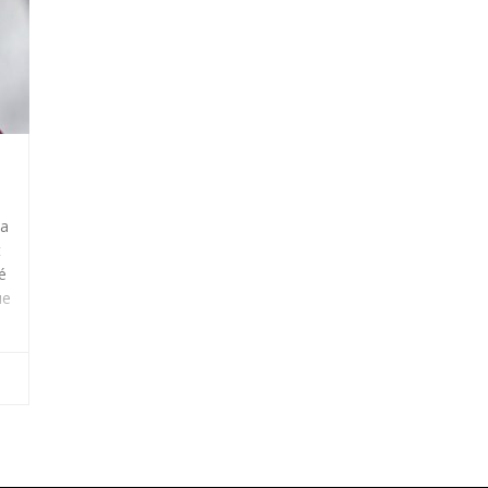
 a
t
é
ue