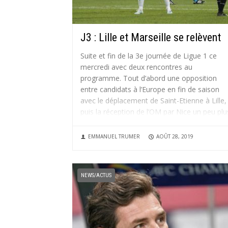
J3 : Lille et Marseille se relèvent
Suite et fin de la 3e journée de Ligue 1 ce
mercredi avec deux rencontres au
programme. Tout d’abord une opposition
entre candidats à l’Europe en fin de saison
avec le déplacement de Saint-Etienne à Lille,
puis la réception de l’OM par Nice un peu plu
tard....
EMMANUEL TRUMER
AOÛT 28, 2019
NEWS/ACTUS