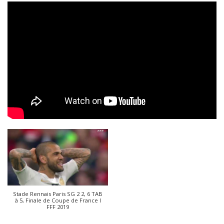
Stade Rennais Paris SG 2 2, 6 TAB
à 5, Finale de Coupe de France I
FFF 2019