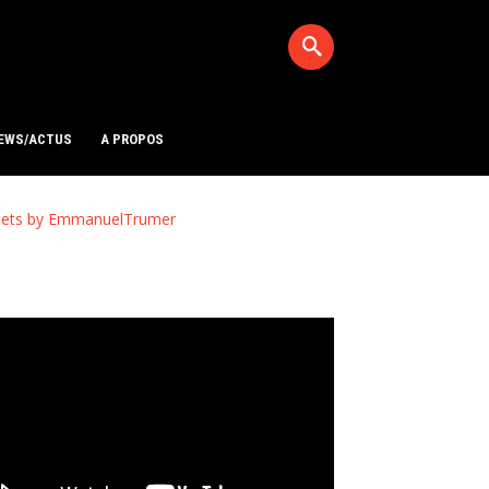
EWS/ACTUS
A PROPOS
ets by EmmanuelTrumer