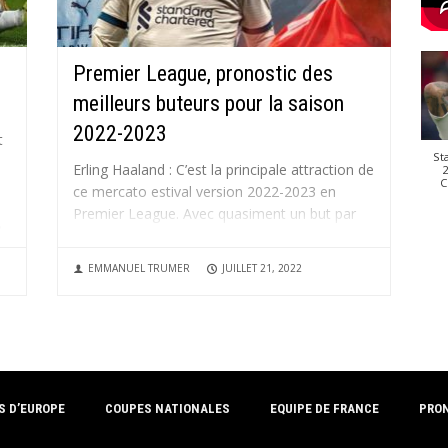
Premier League, pronostic des
meilleurs buteurs pour la saison
2022-2023
t
St
Erling Haaland : C’est la principale attraction de
2
C
ce mercato estival version 2022-2023 en
Premier League. Avec quasiment un but par
é
match partout où il passe, même avec sa
sélection de Norvège, Haaland est décisif plus
EMMANUEL TRUMER
JUILLET 21, 2022
d’une fois par match si on ajoute les passes
décisives. Aucun niveau...
S D’EUROPE
COUPES NATIONALES
EQUIPE DE FRANCE
PRO