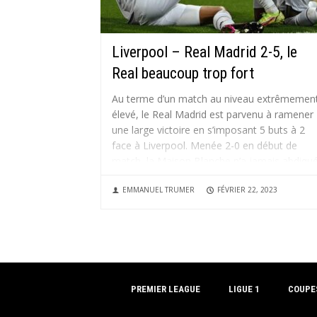
Liverpool – Real Madrid 2-5, le
Real beaucoup trop fort
Au terme d’un match au niveau extrêmemen
élevé, le Real Madrid est parvenu à ramener
une large victoire en s’imposant 5 buts à 2
face à Liverpool. Menée 2-0 en début de
match, la Maison Blanche n’a jamais abdiqu
et est même montée en puissance au fil...
EMMANUEL TRUMER
FÉVRIER 22, 2023
PREMIER LEAGUE
LIGUE 1
COUPE