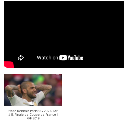
Stade Rennais Paris SG 2 2, 6 TAB
à 5, Finale de Coupe de France I
FFF 2019