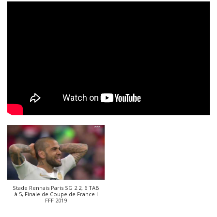
Stade Rennais Paris SG 2 2, 6 TAB
à 5, Finale de Coupe de France I
FFF 2019