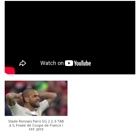
Stade Rennais Paris SG 2 2, 6 TAB
à 5, Finale de Coupe de France I
FFF 2019