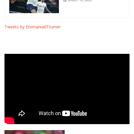
Tweets by EmmanuelTrumer