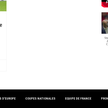
le
St
2
C
e
S D’EUROPE
COUPES NATIONALES
EQUIPE DE FRANCE
PRO