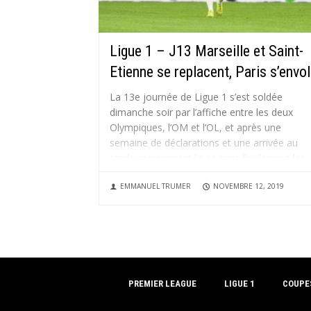
Ligue 1 – J13 Marseille et Saint-
Etienne se replacent, Paris s’envo
La 13e journée de Ligue 1 s’est soldée
dimanche soir par l’affiche entre les deux
Olympiques, l’OM et l’OL, et après une
semaine de déclarations et une arrivée au
stade mouvementée ce sont finalement les
hommes de Villas-Boas qui sortent grands
EMMANUEL TRUMER
NOVEMBRE 12, 2019
gagnants. Saint-Etienne poursuit sa remonté
en...
PREMIER LEAGUE
LIGUE 1
COUPE