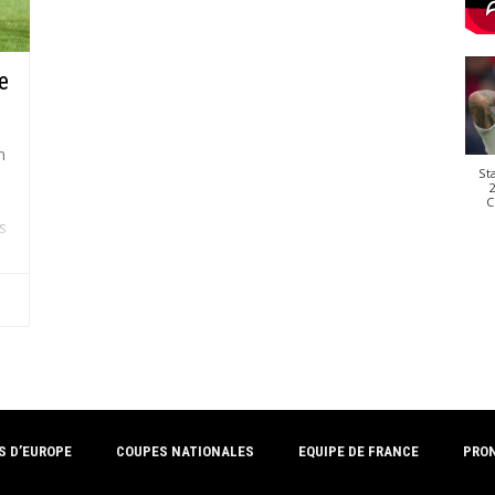
e
n
St
2
C
s
e,
S D’EUROPE
COUPES NATIONALES
EQUIPE DE FRANCE
PRO