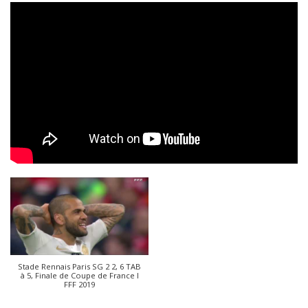
Stade Rennais Paris SG 2 2, 6 TAB
à 5, Finale de Coupe de France I
FFF 2019