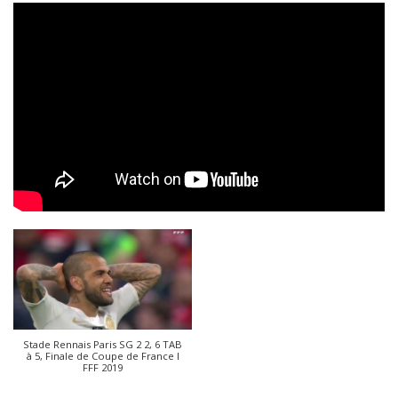
Stade Rennais Paris SG 2 2, 6 TAB
à 5, Finale de Coupe de France I
FFF 2019