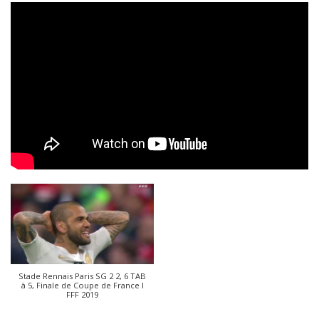
Stade Rennais Paris SG 2 2, 6 TAB
à 5, Finale de Coupe de France I
FFF 2019