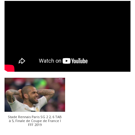
Stade Rennais Paris SG 2 2, 6 TAB
à 5, Finale de Coupe de France I
FFF 2019