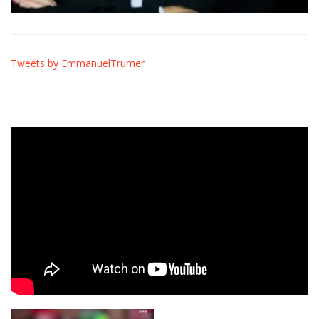
Tweets by EmmanuelTrumer