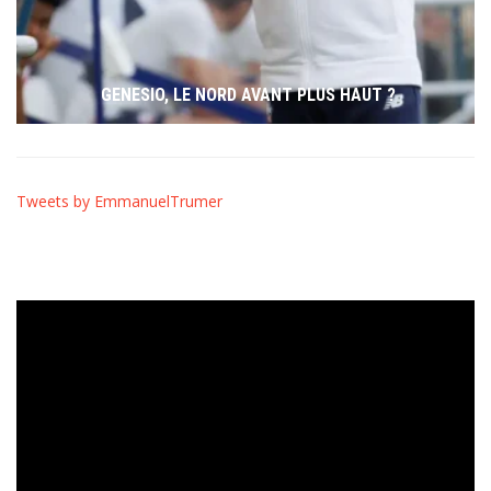
GENESIO, LE NORD AVANT PLUS HAUT ?
Tweets by EmmanuelTrumer