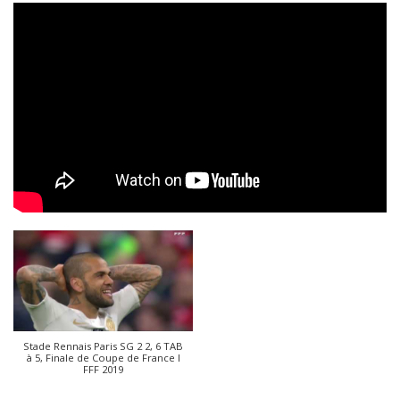
Stade Rennais Paris SG 2 2, 6 TAB
à 5, Finale de Coupe de France I
FFF 2019