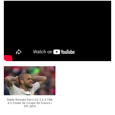
Stade Rennais Paris SG 2 2, 6 TAB
à 5, Finale de Coupe de France I
FFF 2019