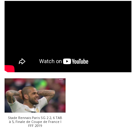
Stade Rennais Paris SG 2 2, 6 TAB
à 5, Finale de Coupe de France I
FFF 2019