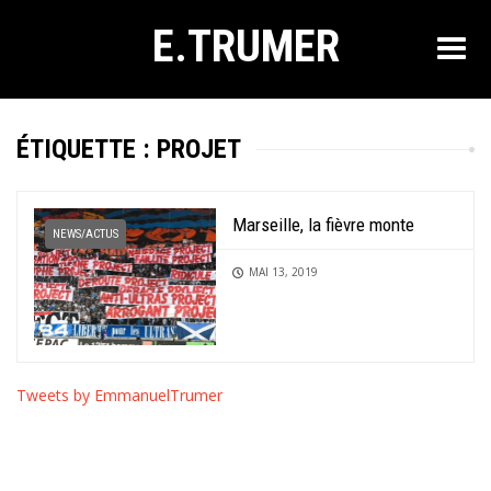
E.TRUMER
ÉTIQUETTE :
PROJET
Marseille, la fièvre monte
NEWS/ACTUS
MAI 13, 2019
Tweets by EmmanuelTrumer