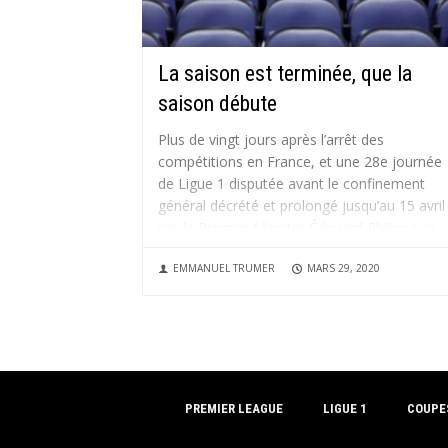
La saison est terminée, que la
saison débute
Plus de vingt jours après l’arrêt des
compétitions en France, et une 28e journée
de Ligue 1 disputée avant le confinement
général décrété et prolongé jusqu’au 15 avril
par le Premier Ministre Édouard Philippe ce
samedi, difficile encore de tabler sur un
EMMANUEL TRUMER
MARS 29, 2020
calendrier de reprise ou une...
PREMIER LEAGUE
LIGUE 1
COUPE