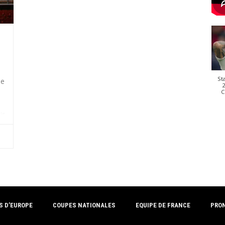
St
de
2
C
is
e
S D’EUROPE
COUPES NATIONALES
EQUIPE DE FRANCE
PRO