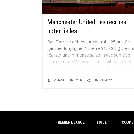
Manchester United, les recrues
potentielles
Pau Torres : défenseur central – 25 ans Ce
gaucher longiligne (1 mètre 91, 80 kg) vient 
réaliser une immense saison avec son club
formateur de Villarreal. Il ne s’agit pas d’une
révélation soudaine puisque cela fait déjà tro
ans que le défenseur central espagnol évolu
EMMANUEL TRUMER
JUIN 28, 2022
au...
PREMIER LEAGUE
LIGUE 1
COUPE