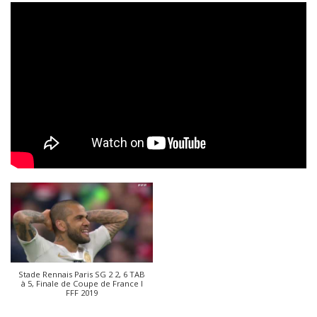
Stade Rennais Paris SG 2 2, 6 TAB
à 5, Finale de Coupe de France I
FFF 2019