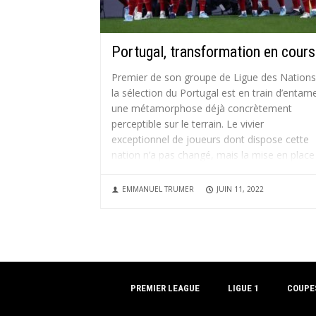
Portugal, transformation en cours
Premier de son groupe de Ligue des Nations
la sélection du Portugal est en train d’entam
une métamorphose déjà concrètement
perceptible sur le terrain. Le vivier
exceptionnel de joueurs dont dispose cette
nation n’a pas changé, mais la mise en place
tactique et la philosophie de jeu...
EMMANUEL TRUMER
JUIN 11, 2022
PREMIER LEAGUE
LIGUE 1
COUPE