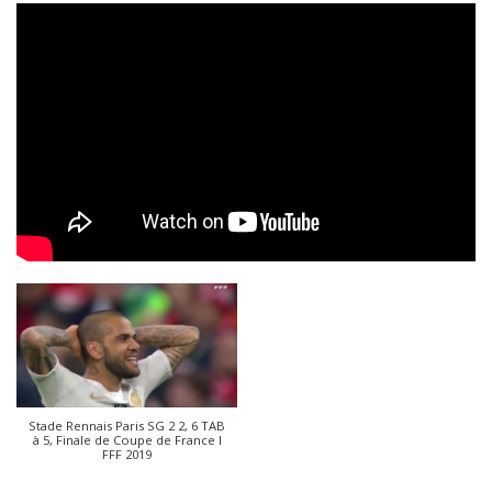
Stade Rennais Paris SG 2 2, 6 TAB
à 5, Finale de Coupe de France I
FFF 2019