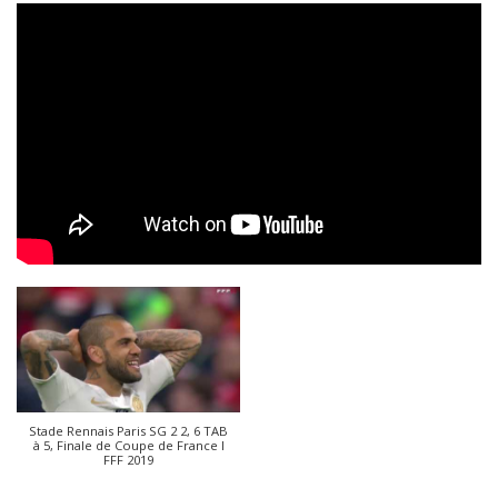
Stade Rennais Paris SG 2 2, 6 TAB
à 5, Finale de Coupe de France I
FFF 2019