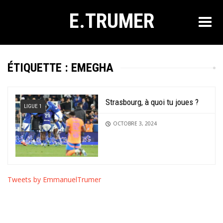
E.TRUMER
ÉTIQUETTE :
EMEGHA
Strasbourg, à quoi tu joues ?
LIGUE 1
OCTOBRE 3, 2024
Tweets by EmmanuelTrumer