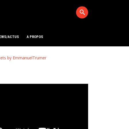
EWS/ACTUS
A PROPOS
ets by EmmanuelTrumer