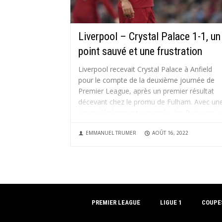
Liverpool – Crystal Palace 1-1, un
point sauvé et une frustration
Liverpool recevait Crystal Palace à Anfield
pour le compte de la deuxième journée de
Premier League, après un premier résultat
décevant chez le promu de Fulham. Avec un
équipe légèrement remaniée, les Reds ont à
nouveau partagé les points face à l’équipe d
EMMANUEL TRUMER
AOÛT 16, 2022
Vieira et ne décollent...
PREMIER LEAGUE
LIGUE 1
COUPE