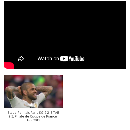
Stade Rennais Paris SG 2 2, 6 TAB
à 5, Finale de Coupe de France I
FFF 2019