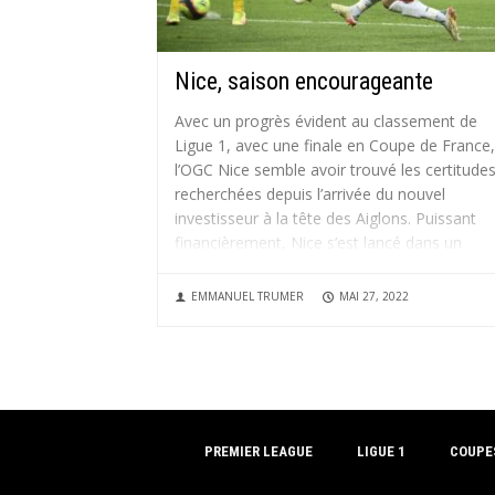
Nice, saison encourageante
Avec un progrès évident au classement de
Ligue 1, avec une finale en Coupe de France,
l’OGC Nice semble avoir trouvé les certitude
recherchées depuis l’arrivée du nouvel
investisseur à la tête des Aiglons. Puissant
financièrement, Nice s’est lancé dans un
projet qui consiste à mettre en...
EMMANUEL TRUMER
MAI 27, 2022
PREMIER LEAGUE
LIGUE 1
COUPE