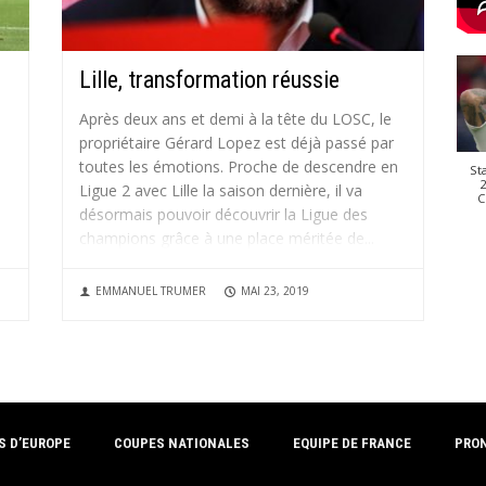
Lille, transformation réussie
Après deux ans et demi à la tête du LOSC, le
propriétaire Gérard Lopez est déjà passé par
s
toutes les émotions. Proche de descendre en
St
2
Ligue 2 avec Lille la saison dernière, il va
C
désormais pouvoir découvrir la Ligue des
champions grâce à une place méritée de...
EMMANUEL TRUMER
MAI 23, 2019
S D’EUROPE
COUPES NATIONALES
EQUIPE DE FRANCE
PRO